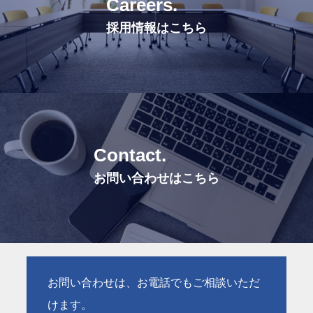
C
a
r
e
e
r
s
.
採用情報はこちら
C
o
n
t
a
c
t
.
お問い合わせはこちら
お問い合わせは、お電話でもご相談いただ
けます。