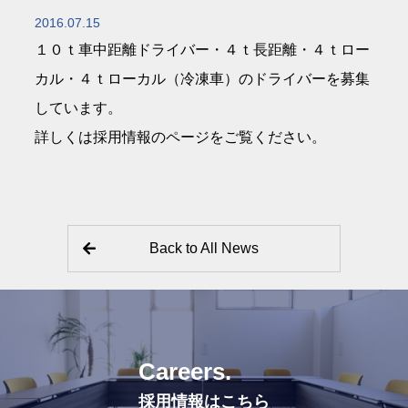
2016.07.15
１０ｔ車中距離ドライバー・４ｔ長距離・４ｔロー
カル・４ｔローカル（冷凍車）のドライバーを募集
しています。
詳しくは
採用情報
のページをご覧ください。
Back to All News
C
a
r
e
e
r
s
.
採用情報はこちら