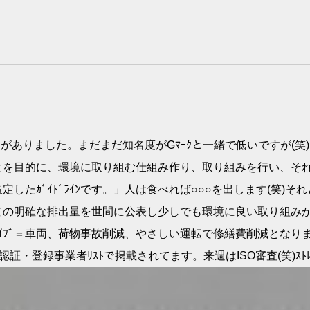
更新審査がありました。まだまだ知名度がGﾏｰｸと一緒で低いですが(笑
とを目的に、環境に取り組む仕組み作り、取り組みを行い、そ
たｶﾞｲﾄﾞﾗｲﾝです。」人は食べれば○○○を出します(笑)そ
明確な排出量を世間に公表し少しでも環境に良い取り組みが私達
ﾞﾗｲﾌﾞ＝車両、荷物事故削減、やさしい運転で修繕費削減とな
ｼﾞで認証・登録事業者ﾘｽﾄで掲載されてます。来週はISO審査(笑)ｽﾄ